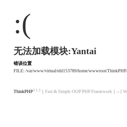
:(
无法加载模块:Yantai
错误位置
FILE: /var/www/virtual/nhl153789/home/wwwroot/ThinkPH
3.1.3
ThinkPHP
{ Fast & Simple OOP PHP Framework } -- 