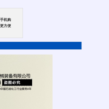
手机购
更方便