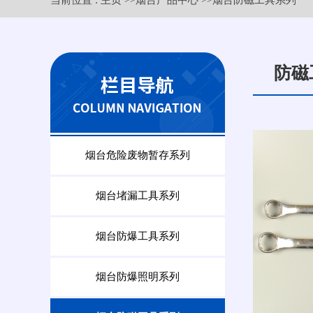
当前位置 :
主页
>>
烟台产品中心
>>
烟台防磁工具系列
防磁
烟台危险废物暂存系列
烟台堵漏工具系列
烟台防爆工具系列
烟台防爆照明系列