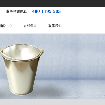
400 1199 505
服务咨询电话：
新闻中心
在线留言
联系我们