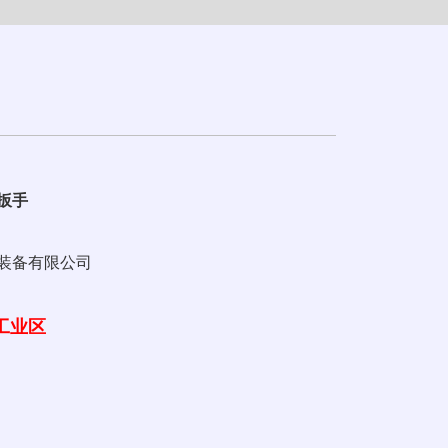
扳手
装备有限公司
工业区