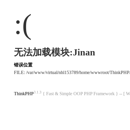
:(
无法加载模块:Jinan
错误位置
FILE: /var/www/virtual/nhl153789/home/wwwroot/ThinkPH
3.1.3
ThinkPHP
{ Fast & Simple OOP PHP Framework } -- 